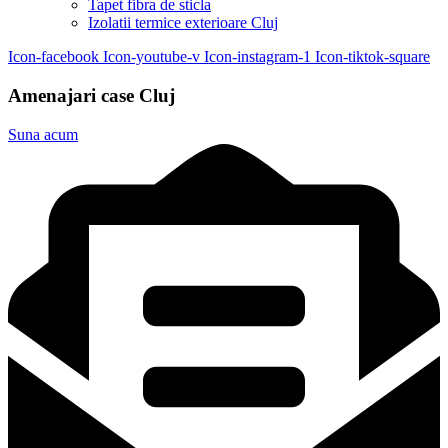
Tapet fibra de sticla
Izolatii termice exterioare Cluj
Icon-facebook
Icon-youtube-v
Icon-instagram-1
Icon-tiktok-square
Amenajari case Cluj
Suna acum