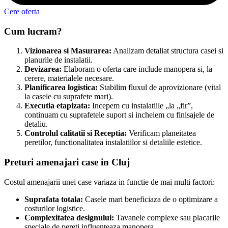
Cere oferta
Cum lucram?
Vizionarea si Masurarea:
Analizam detaliat structura casei si
planurile de instalatii.
Devizarea:
Elaboram o oferta care include manopera si, la
cerere, materialele necesare.
Planificarea logistica:
Stabilim fluxul de aprovizionare (vital
la casele cu suprafete mari).
Executia etapizata:
Incepem cu instalatiile „la „fir”,
continuam cu suprafetele suport si incheiem cu finisajele de
detaliu.
Controlul calitatii si Receptia:
Verificam planeitatea
peretilor, functionalitatea instalatiilor si detaliile estetice.
Preturi amenajari case in Cluj
Costul amenajarii unei case variaza in functie de mai multi factori:
Suprafata totala:
Casele mari beneficiaza de o optimizare a
costurilor logistice.
Complexitatea designului:
Tavanele complexe sau placarile
speciale de pereti influenteaza manopera.