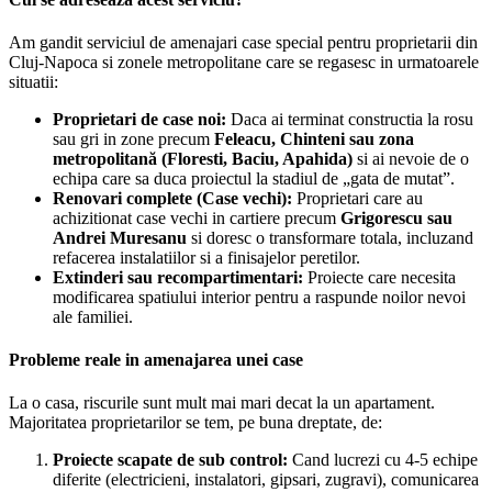
Am gandit serviciul de amenajari case special pentru proprietarii din
Cluj-Napoca si zonele metropolitane care se regasesc in urmatoarele
situatii:
Proprietari de case noi:
Daca ai terminat constructia la rosu
sau gri in zone precum
Feleacu, Chinteni sau zona
metropolitană (Floresti, Baciu, Apahida)
si ai nevoie de o
echipa care sa duca proiectul la stadiul de „gata de mutat”.
Renovari complete (Case vechi):
Proprietari care au
achizitionat case vechi in cartiere precum
Grigorescu sau
Andrei Muresanu
si doresc o transformare totala, incluzand
refacerea instalatiilor si a finisajelor peretilor.
Extinderi sau recompartimentari:
Proiecte care necesita
modificarea spatiului interior pentru a raspunde noilor nevoi
ale familiei.
Probleme reale in amenajarea unei case
La o casa, riscurile sunt mult mai mari decat la un apartament.
Majoritatea proprietarilor se tem, pe buna dreptate, de:
Proiecte scapate de sub control:
Cand lucrezi cu 4-5 echipe
diferite (electricieni, instalatori, gipsari, zugravi), comunicarea