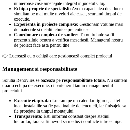
numeroase case amenajate integral in judetul Cluj.
Echipa proprie de specialisti:
Avem capacitatea de a lucra
simultan pe mai multe niveluri ale casei, scurtand timpul de
executie.
Experienta in proiecte complexe:
Gestionam volume mari
de materiale si detalii tehnice pretentioase.
Coordonare completa de santier:
Tu nu trebuie sa fii
prezent zilnic pentru a verifica meseriasii. Managerul nostru
de proiect face asta pentru tine.
👉 Lucrează cu o echipă care gestionează complet proiectul
Management si responsabilitate
Solutia Renovlies se bazeaza pe
responsabilitate totala
. Nu suntem
doar o echipa de executie, ci partenerul tau in managementul
proiectului.
Executie etapizata:
Lucram pe un calendar riguros, astfel
incat instalatiile sa fie gata inainte de tencuieli, iar finisajele sa
fie protejate in timpul montajului.
Transparenta:
Esti informat constant despre stadiul
lucrarilor, fara sa fii nevoit sa mediezi conflicte intre echipe.