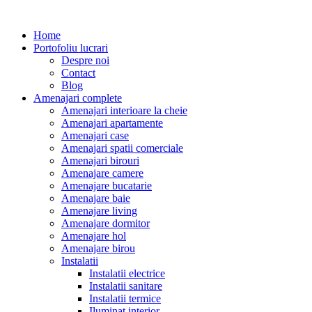
Home
Portofoliu lucrari
Despre noi
Contact
Blog
Amenajari complete
Amenajari interioare la cheie
Amenajari apartamente
Amenajari case
Amenajari spatii comerciale
Amenajari birouri
Amenajare camere
Amenajare bucatarie
Amenajare baie
Amenajare living
Amenajare dormitor
Amenajare hol
Amenajare birou
Instalatii
Instalatii electrice
Instalatii sanitare
Instalatii termice
Iluminat interior