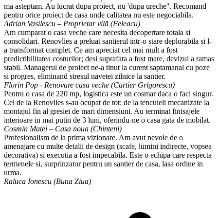
ma asteptam. Au lucrat dupa proiect, nu 'dupa ureche''. Recomand
pentru orice proiect de casa unde calitatea nu este negociabila.
Adrian Vasilescu – Proprietar vilă (Feleacu)
Am cumparat o casa veche care necesita decopertare totala si
consolidari. Renovlies a preluat santierul intr-o stare deplorabila si l-
a transformat complet. Ce am apreciat cel mai mult a fost
predictibilitatea costurilor; desi suprafata a fost mare, devizul a ramas
stabil. Managerul de proiect ne-a tinut la curent saptamanal cu poze
si progres, eliminand stresul navetei zilnice la santier.
Florin Pop - Renovare casa veche (Cartier Grigorescu)
Pentru o casa de 220 mp, logistica este un cosmar daca o faci singur.
Cei de la Renovlies s-au ocupat de tot: de la tencuieli mecanizate la
montajul fin al gresiei de mari dimensiuni. Au terminat finisajele
interioare in mai putin de 3 luni, oferindu-ne o casa gata de mobilat.
Cosmin Matei – Casa noua (Chinteni)
Profesionalism de la prima vizionare. Am avut nevoie de o
amenajare cu multe detalii de design (scafe, lumini indirecte, vopsea
decorativa) si executia a fost impecabila. Este o echipa care respecta
termenele si, surprinzator pentru un santier de casa, lasa ordine in
urma.
Raluca Ionescu (Buna Ziua)