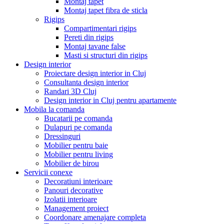
Montaj tapet
Montaj tapet fibra de sticla
Rigips
Compartimentari rigips
Pereti din rigips
Montaj tavane false
Masti si structuri din rigips
Design interior
Proiectare design interior in Cluj
Consultanta design interior
Randari 3D Cluj
Design interior in Cluj pentru apartamente
Mobila la comanda
Bucatarii pe comanda
Dulapuri pe comanda
Dressinguri
Mobilier pentru baie
Mobilier pentru living
Mobilier de birou
Servicii conexe
Decoratiuni interioare
Panouri decorative
Izolatii interioare
Management proiect
Coordonare amenajare completa