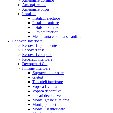
Amenajare dormitor
Amenajare hol
Amenajare birou
Instalatii
Instalatii electrice
Instalatii sanitare
Instalatii termice
Iluminat interior
Mentenanta electrica si sanitara
Renovari interioare
Renovari apartamente
Renovari case
Renovari complete
Reparatii interioare
Decopertari Cluj
Finisaje interioare
Zugraveli interioare
Gletuit
Tencuieli interioare
Vopsea lavabila
Vopsea decorativa
Placari decorative
Montaj gresie si faianta
Montaj parchet
Montaj usi interioare